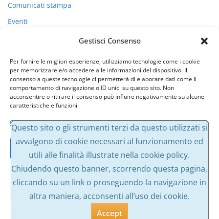
Comunicati stampa
Eventi
I miei racconti
Gestisci Consenso
Politica
Per fornire le migliori esperienze, utilizziamo tecnologie come i cookie
Uncategorized
per memorizzare e/o accedere alle informazioni del dispositivo. Il
consenso a queste tecnologie ci permetterà di elaborare dati come il
comportamento di navigazione o ID unici su questo sito. Non
acconsentire o ritirare il consenso può influire negativamente su alcune
Archivi
caratteristiche e funzioni.
Gestisci servizi
A
Questo sito o gli strumenti terzi da questo utilizzati si
r
avvalgono di cookie necessari al funzionamento ed
Accetta
c
utili alle finalità illustrate nella cookie policy.
h
Chiudendo questo banner, scorrendo questa pagina,
Nega
i
cliccando su un link o proseguendo la navigazione in
v
Visualizza le preferenze
altra maniera, acconsenti all’uso dei cookie.
Copyright © 2026
Massimo Bessone
. Tutti i diritti riservati.
i
Tema:
ColorMag
di ThemeGrill. Powered by
WordPress
.
Accept
Cookie Policy