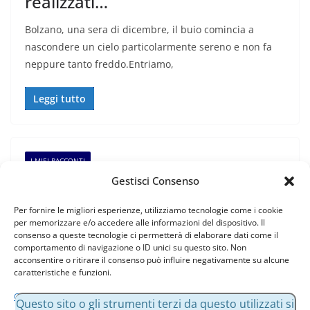
realizzati…
Bolzano, una sera di dicembre, il buio comincia a
nascondere un cielo particolarmente sereno e non fa
neppure tanto freddo.Entriamo,
Leggi tutto
I MIEI RACCONTI
Gestisci Consenso
28 Novembre 2015
Massimo Bessone
Il Natale e la teoria di Peppa Pig
Per fornire le migliori esperienze, utilizziamo tecnologie come i cookie
per memorizzare e/o accedere alle informazioni del dispositivo. Il
consenso a queste tecnologie ci permetterà di elaborare dati come il
Quattro candele, una affianco all’altra, tante varianti,
comportamento di navigazione o ID unici su questo sito. Non
diversi colori, un unico significato scandire l’avvento
acconsentire o ritirare il consenso può influire negativamente su alcune
caratteristiche e funzioni.
accendendo una candela alla volta, ogni
Gestisci servizi
Questo sito o gli strumenti terzi da questo utilizzati si
Leggi tutto