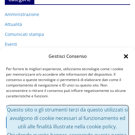
Amministrazione
Attualità
Comunicati stampa
Eventi
I miei racconti
Gestisci Consenso
Politica
Per fornire le migliori esperienze, utilizziamo tecnologie come i cookie
Uncategorized
per memorizzare e/o accedere alle informazioni del dispositivo. Il
consenso a queste tecnologie ci permetterà di elaborare dati come il
comportamento di navigazione o ID unici su questo sito. Non
acconsentire o ritirare il consenso può influire negativamente su alcune
Archivi
caratteristiche e funzioni.
Gestisci servizi
A
Questo sito o gli strumenti terzi da questo utilizzati si
r
avvalgono di cookie necessari al funzionamento ed
Accetta
c
utili alle finalità illustrate nella cookie policy.
h