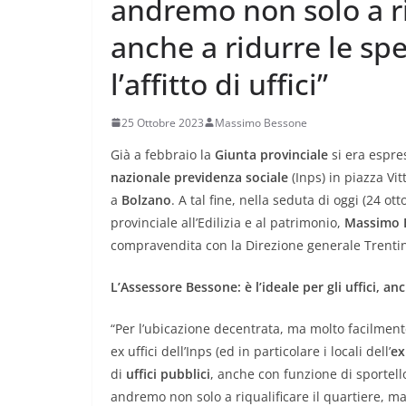
andremo non solo a ri
anche a ridurre le s
l’affitto di uffici”
25 Ottobre 2023
Massimo Bessone
Già a febbraio la
Giunta provinciale
si era espres
nazionale previdenza sociale
(Inps) in piazza Vit
a
Bolzano
. A tal fine, nella seduta di oggi (24 ot
provinciale all’Edilizia e al patrimonio,
Massimo 
compravendita con la Direzione generale Trentino
L’Assessore Bessone: è l’ideale per gli uffici, a
“Per l’ubicazione decentrata, ma molto facilmente
ex uffici dell’Inps (ed in particolare i locali dell’
ex
di
uffici pubblici
, anche con funzione di sportel
andremo non solo a riqualificare il quartiere, ma