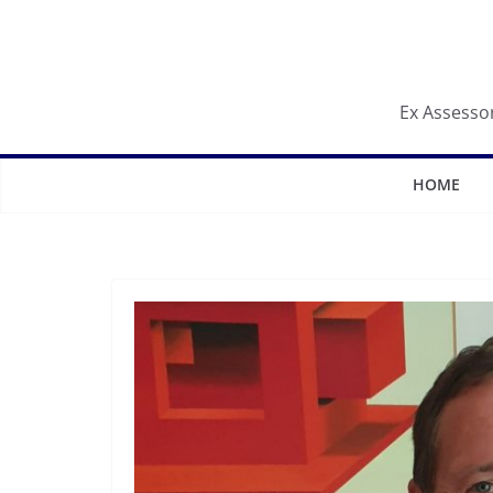
Salta
al
contenuto
Ex Assessor
HOME