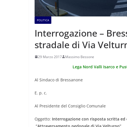
POLITICA
Interrogazione – Bre
stradale di Via Veltur
29 Marzo 2017
Massimo Bessone
Lega Nord Valli Isarco e Pus
Al Sindaco di Bressanone
E. p. c.
Al Presidente del Consiglio Comunale
Oggetto:
Interrogazione con risposta scritta ed 
“Attraversamento pedonale di Via Velturno”