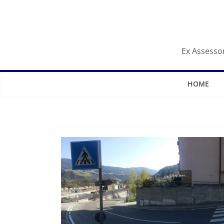
Salta
al
contenuto
Ex Assessor
HOME