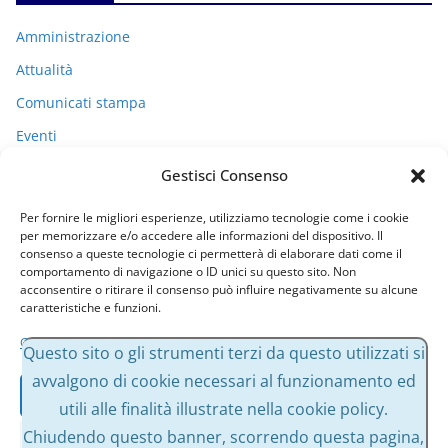
Amministrazione
Attualità
Comunicati stampa
Eventi
I miei racconti
Gestisci Consenso
Politica
Per fornire le migliori esperienze, utilizziamo tecnologie come i cookie
Uncategorized
per memorizzare e/o accedere alle informazioni del dispositivo. Il
consenso a queste tecnologie ci permetterà di elaborare dati come il
comportamento di navigazione o ID unici su questo sito. Non
acconsentire o ritirare il consenso può influire negativamente su alcune
Archivi
caratteristiche e funzioni.
Gestisci servizi
A
Questo sito o gli strumenti terzi da questo utilizzati si
r
avvalgono di cookie necessari al funzionamento ed
Accetta
c
utili alle finalità illustrate nella cookie policy.
h
Chiudendo questo banner, scorrendo questa pagina,
Nega
i