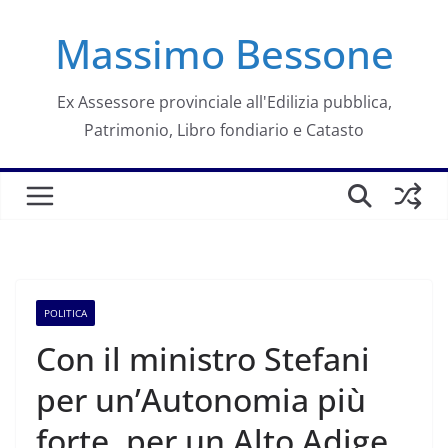
Salta
Massimo Bessone
al
contenuto
Ex Assessore provinciale all'Edilizia pubblica,
Patrimonio, Libro fondiario e Catasto
POLITICA
Con il ministro Stefani
per un’Autonomia più
forte, per un Alto Adige