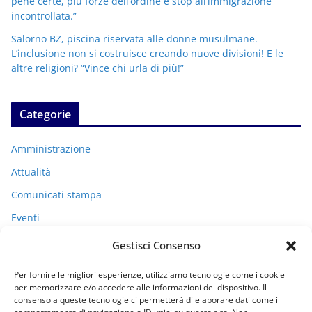
pene certe, più forze dell’ordine e stop all’immigrazione
incontrollata.”
Salorno BZ, piscina riservata alle donne musulmane.
L’inclusione non si costruisce creando nuove divisioni! E le
altre religioni? “Vince chi urla di più!”
Categorie
Amministrazione
Attualità
Comunicati stampa
Eventi
I miei racconti
Gestisci Consenso
Politica
Per fornire le migliori esperienze, utilizziamo tecnologie come i cookie
Uncategorized
per memorizzare e/o accedere alle informazioni del dispositivo. Il
consenso a queste tecnologie ci permetterà di elaborare dati come il