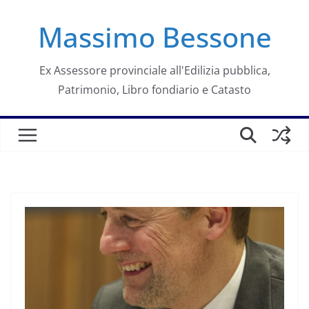
Salta
Massimo Bessone
al
contenuto
Ex Assessore provinciale all'Edilizia pubblica,
Patrimonio, Libro fondiario e Catasto