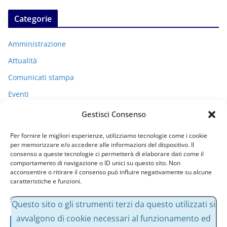
Categorie
Amministrazione
Attualità
Comunicati stampa
Eventi
I miei racconti
Gestisci Consenso
Politica
Per fornire le migliori esperienze, utilizziamo tecnologie come i cookie
Uncategorized
per memorizzare e/o accedere alle informazioni del dispositivo. Il
consenso a queste tecnologie ci permetterà di elaborare dati come il
comportamento di navigazione o ID unici su questo sito. Non
acconsentire o ritirare il consenso può influire negativamente su alcune
Archivi
caratteristiche e funzioni.
Gestisci servizi
A
Questo sito o gli strumenti terzi da questo utilizzati si
r
avvalgono di cookie necessari al funzionamento ed
Accetta
c