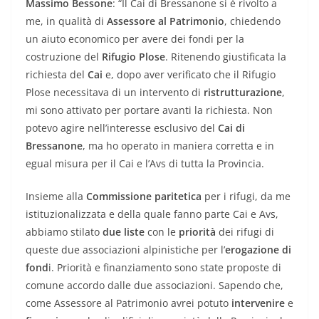
Massimo Bessone
: “Il Cai di Bressanone si è rivolto a
me, in qualità di
Assessore al Patrimonio
, chiedendo
un aiuto economico per avere dei fondi per la
costruzione del
Rifugio Plose
. Ritenendo giustificata la
richiesta del
Cai
e, dopo aver verificato che il Rifugio
Plose necessitava di un intervento di
ristrutturazione
,
mi sono attivato per portare avanti la richiesta. Non
potevo agire nell’interesse esclusivo del
Cai di
Bressanone
, ma ho operato in maniera corretta e in
egual misura per il Cai e l’Avs di tutta la Provincia.
Insieme alla
Commissione paritetica
per i rifugi, da me
istituzionalizzata e della quale fanno parte Cai e Avs,
abbiamo stilato
due liste
con le
priorità
dei rifugi di
queste due associazioni alpinistiche per l’
erogazione di
fond
i. Priorità e finanziamento sono state proposte di
comune accordo dalle due associazioni. Sapendo che,
come Assessore al Patrimonio avrei potuto
intervenire
e