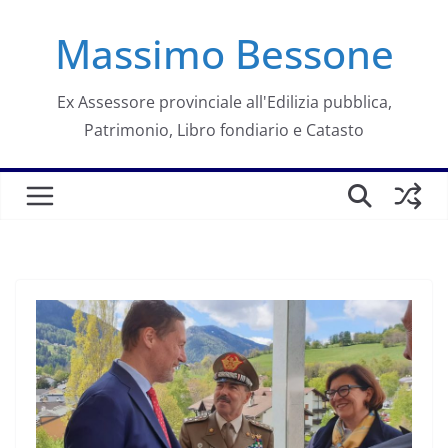
Salta
Massimo Bessone
al
contenuto
Ex Assessore provinciale all'Edilizia pubblica,
Patrimonio, Libro fondiario e Catasto