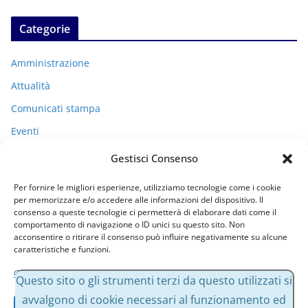
Categorie
Amministrazione
Attualità
Comunicati stampa
Eventi
I miei racconti
Gestisci Consenso
Politica
Per fornire le migliori esperienze, utilizziamo tecnologie come i cookie
Uncategorized
per memorizzare e/o accedere alle informazioni del dispositivo. Il
consenso a queste tecnologie ci permetterà di elaborare dati come il
comportamento di navigazione o ID unici su questo sito. Non
acconsentire o ritirare il consenso può influire negativamente su alcune
Archivi
caratteristiche e funzioni.
Gestisci servizi
A
Questo sito o gli strumenti terzi da questo utilizzati si
r
avvalgono di cookie necessari al funzionamento ed