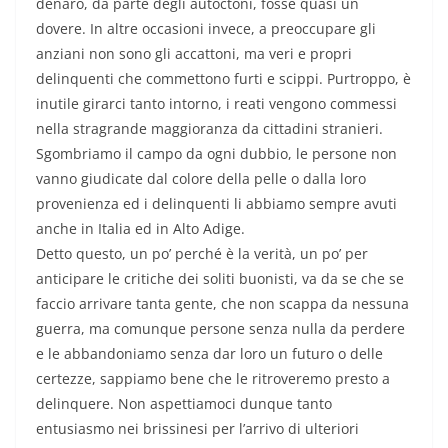
denaro, da parte degli autoctoni, fosse quasi un
dovere. In altre occasioni invece, a preoccupare gli
anziani non sono gli accattoni, ma veri e propri
delinquenti che commettono furti e scippi. Purtroppo, è
inutile girarci tanto intorno, i reati vengono commessi
nella stragrande maggioranza da cittadini stranieri.
Sgombriamo il campo da ogni dubbio, le persone non
vanno giudicate dal colore della pelle o dalla loro
provenienza ed i delinquenti li abbiamo sempre avuti
anche in Italia ed in Alto Adige.
Detto questo, un po’ perché è la verità, un po’ per
anticipare le critiche dei soliti buonisti, va da se che se
faccio arrivare tanta gente, che non scappa da nessuna
guerra, ma comunque persone senza nulla da perdere
e le abbandoniamo senza dar loro un futuro o delle
certezze, sappiamo bene che le ritroveremo presto a
delinquere. Non aspettiamoci dunque tanto
entusiasmo nei brissinesi per l’arrivo di ulteriori