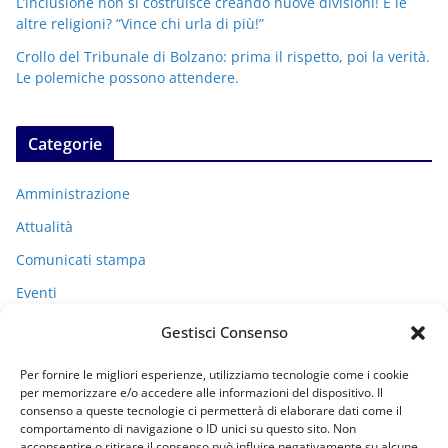
L’inclusione non si costruisce creando nuove divisioni! E le
altre religioni? “Vince chi urla di più!”
Crollo del Tribunale di Bolzano: prima il rispetto, poi la verità.
Le polemiche possono attendere.
Categorie
Amministrazione
Attualità
Comunicati stampa
Eventi
I miei racconti
Gestisci Consenso
Politica
Per fornire le migliori esperienze, utilizziamo tecnologie come i cookie
Uncategorized
per memorizzare e/o accedere alle informazioni del dispositivo. Il
consenso a queste tecnologie ci permetterà di elaborare dati come il
comportamento di navigazione o ID unici su questo sito. Non
acconsentire o ritirare il consenso può influire negativamente su alcune