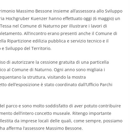
patrimonio Massimo Bessone insieme all’assessora allo Sviluppo
 Maria Hochgruber Kuenzer hanno effettuato oggi (6 maggio) un
Tessa nel Comune di Naturno per illustrare i lavori di
pletamento. All’incontro erano presenti anche il Comune di
lla Ripartizione edilizia pubblica e servizio tecnico e il
e Sviluppo del Territorio.
iso di autorizzare la cessione gratuita di una particella
lico al Comune di Naturno. Ogni anno sono migliaia i
frequentano la struttura, visitando la mostra
to dell’esposizione è stato coordinato dall’Ufficio Parchi
del parco e sono molto soddisfatto di aver potuto contribuire
ziamento dell’intero concetto museale. Ritengo importante
allestita da imprese locali delle quali, come sempre, possiamo
” ha afferma l’assessore Massimo Bessone.