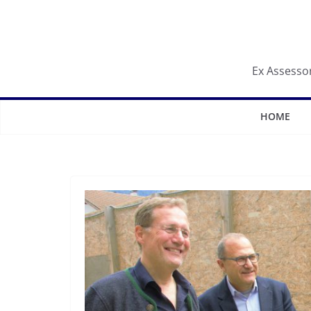
Salta
al
contenuto
Ex Assessor
HOME