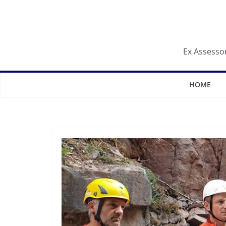
Salta
al
contenuto
Ex Assessor
HOME