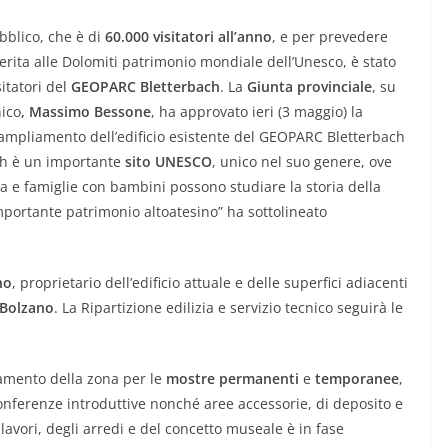
bblico, che è di
60.000 visitatori all’anno
, e per prevedere
erita alle Dolomiti patrimonio mondiale dell’Unesco, è stato
itatori del
GEOPARC Bletterbach
. La
Giunta provinciale
, su
nico
, Massimo Bessone
, ha approvato ieri (3 maggio) la
’ampliamento dell’edificio esistente del GEOPARC Bletterbach
ach è un importante
sito UNESCO
, unico nel suo genere, ove
gia e famiglie con bambini possono studiare la storia della
importante patrimonio altoatesino” ha sottolineato
no
, proprietario dell’edificio attuale e delle superfici adiacenti
 Bolzano
. La Ripartizione edilizia e servizio tecnico seguirà le
amento della zona per le
mostre permanenti
e
temporanee
,
 conferenze introduttive nonché aree accessorie, di deposito e
 lavori, degli arredi e del concetto museale è in fase