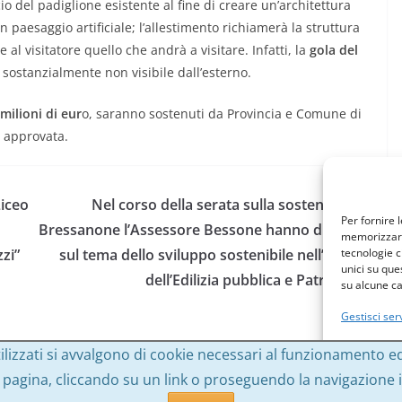
o del padiglione esistente al fine di creare un’architettura
 paesaggio artificiale; l’allestimento richiamerà la struttura
e al visitatore quello che andrà a visitare. Infatti, la
gola del
è sostanzialmente non visibile dall’esterno.
 milioni di eur
o, saranno sostenuti da Provincia e Comune di
 approvata.
Liceo
Nel corso della serata sulla sostenibilità a
Per fornire 
Bressanone l’Assessore Bessone hanno discusso
memorizzare 
tecnologie c
zzi”
sul tema dello sviluppo sostenibile nell’ambito
unici su que
dell’Edilizia pubblica e Patrimonio
su alcune ca
Gestisci serv
lizzati si avvalgono di cookie necessari al funzionamento ed uti
Ac
gina, cliccando su un link o proseguendo la navigazione in 
riservati.
ess
.