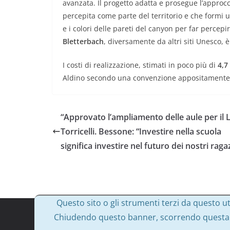
avanzata. Il progetto adatta e prosegue l’approcci
percepita come parte del territorio e che formi un
e i colori delle pareti del canyon per far percepir
Bletterbach
, diversamente da altri siti Unesco, 
I costi di realizzazione, stimati in poco più di
4,7
Aldino secondo una convenzione appositamente
“Approvato l’ampliamento delle aule per il 
Torricelli. Bessone: “Investire nella scuola
significa investire nel futuro dei nostri raga
Questo sito o gli strumenti terzi da questo uti
Chiudendo questo banner, scorrendo questa pa
Copyright © 2026
Massimo Bessone
. Tutti i diritti 
Tema:
ColorMag
di ThemeGrill. Powered by
WordPr