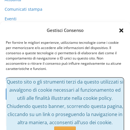
Comunicati stampa
Eventi
I miei racconti
Gestisci Consenso
Politica
Per fornire le migliori esperienze, utilizziamo tecnologie come i cookie
Uncategorized
per memorizzare e/o accedere alle informazioni del dispositivo. Il
consenso a queste tecnologie ci permetterà di elaborare dati come il
comportamento di navigazione o ID unici su questo sito. Non
acconsentire o ritirare il consenso può influire negativamente su alcune
Archivi
caratteristiche e funzioni.
Gestisci servizi
A
Questo sito o gli strumenti terzi da questo utilizzati si
r
avvalgono di cookie necessari al funzionamento ed
Accetta
c
utili alle finalità illustrate nella cookie policy.
h
Chiudendo questo banner, scorrendo questa pagina,
Nega
i
cliccando su un link o proseguendo la navigazione in
v
Visualizza le preferenze
altra maniera, acconsenti all’uso dei cookie.
Copyright © 2026
Massimo Bessone
. Tutti i diritti riservati.
i
Tema:
ColorMag
di ThemeGrill. Powered by
WordPress
.