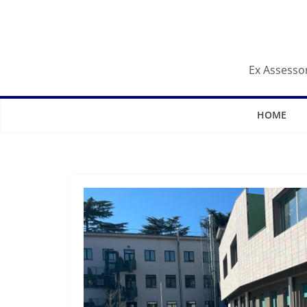
Salta
al
contenuto
Ex Assessor
HOME