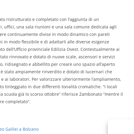
tato ristrutturato e completato con l’aggiunta di un
, uffici, una sala riunioni e una sala comune dedicata agli
 essere continuamente divise in modo dinamico con pareti
i in modo flessibile e di adattarli alle diverse esigenze
to dell’Ufficio provinciale Edilizia Ovest. Contestualmente ai
 stato rinnovato e dotato di nuove scale, ascensori e servizi
rato, ridisegnato e abbellito per creare uno spazio all’aperto
no è stato ampiamente rinverdito e dotato di lucernari che
 ai laboratori. Per valorizzare ulteriormente l’ampliamento,
to tinteggiato in due differenti tonalità cromatiche. “I locali
lla scuola già lo scorso ottobre” riferisce Zambonato “mentre il
ere completato”.
eo Galilei a Bolzano