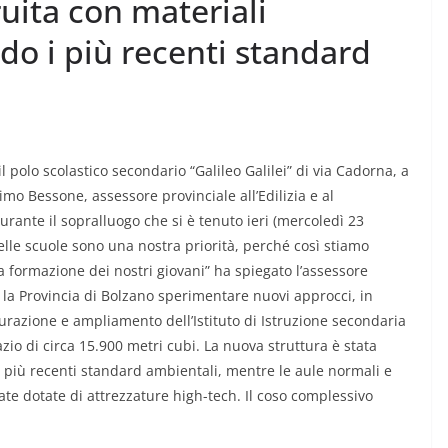
ruita con materiali
ndo i più recenti standard
l polo scolastico secondario “Galileo Galilei” di via Cadorna, a
mo Bessone, assessore provinciale all’Edilizia e al
rante il sopralluogo che si è tenuto ieri (mercoledì 23
elle scuole sono una nostra priorità, perché così stiamo
la formazione dei nostri giovani” ha spiegato l’assessore
ede la Provincia di Bolzano sperimentare nuovi approcci, in
utturazione e ampliamento dell’Istituto di Istruzione secondaria
zio di circa 15.900 metri cubi. La nuova struttura è stata
 i più recenti standard ambientali, mentre le aule normali e
state dotate di attrezzature high-tech. Il coso complessivo