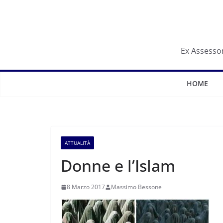
Salta
al
contenuto
Ex Assessor
HOME
ATTUALITÀ
Donne e l’Islam
8 Marzo 2017
Massimo Bessone