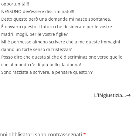
opportunità!!!
NESSUNO dev’essere discriminato!!!
Detto questo però una domanda mi nasce spontanea.
È davvero questo il futuro che desiderate per le vostre
madri, mogli, per le vostre figlie?
Mi è permesso almeno scrivere che a me queste immagini
danno un forte senso di tristezza!?
Posso dire che questa si che è discriminazione verso quello
che al mondo c’è di piú bello, la donna!
Sono razzista a scrivere, a pensare questo???
L’INgiustizia…
ampi obbligatori sono contrassegnati
*