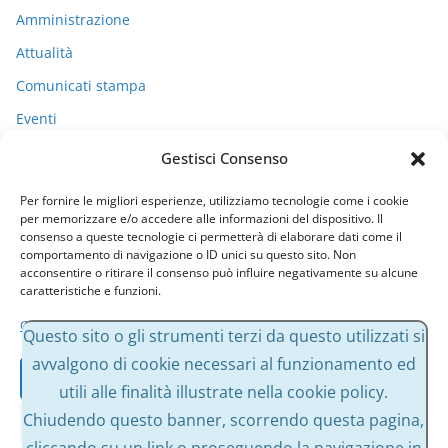
Amministrazione
Attualità
Comunicati stampa
Eventi
I miei racconti
Gestisci Consenso
Politica
Per fornire le migliori esperienze, utilizziamo tecnologie come i cookie
Uncategorized
per memorizzare e/o accedere alle informazioni del dispositivo. Il
consenso a queste tecnologie ci permetterà di elaborare dati come il
comportamento di navigazione o ID unici su questo sito. Non
acconsentire o ritirare il consenso può influire negativamente su alcune
Archivi
caratteristiche e funzioni.
Gestisci servizi
A
Questo sito o gli strumenti terzi da questo utilizzati si
r
avvalgono di cookie necessari al funzionamento ed
Accetta
c
utili alle finalità illustrate nella cookie policy.
h
Chiudendo questo banner, scorrendo questa pagina,
Nega
i