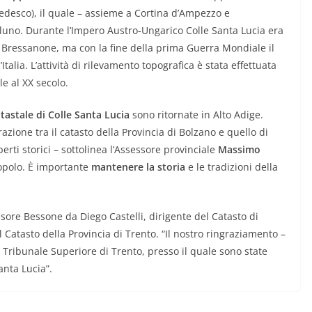
tedesco), il quale – assieme a Cortina d’Ampezzo e
elluno. Durante l’Impero Austro-Ungarico Colle Santa Lucia era
i Bressanone, ma con la fine della prima Guerra Mondiale il
ia. L’attività di rilevamento topografica è stata effettuata
le al XX secolo.
stale di Colle Santa Lucia
sono ritornate in Alto Adige.
razione tra il catasto della Provincia di Bolzano e quello di
erti storici – sottolinea l’Assessore provinciale
Massimo
popolo. È importante
mantenere la storia
e le tradizioni della
ssore Bessone da Diego Castelli, dirigente del Catasto di
el Catasto della Provincia di Trento. “Il nostro ringraziamento –
 Tribunale Superiore di Trento, presso il quale sono state
anta Lucia”.