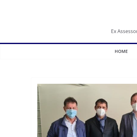
Salta
al
contenuto
Ex Assessor
HOME