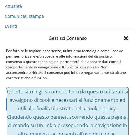
Attualità
Comunicati stampa
Eventi
I miei racconti
Gestisci Consenso
Politica
Per fornire le migliori esperienze, utilizziamo tecnologie come i cookie
Uncategorized
per memorizzare e/o accedere alle informazioni del dispositivo. Il
consenso a queste tecnologie ci permetterà di elaborare dati come il
comportamento di navigazione o ID unici su questo sito. Non
acconsentire o ritirare il consenso può influire negativamente su alcune
Archivi
caratteristiche e funzioni.
Gestisci servizi
A
Questo sito o gli strumenti terzi da questo utilizzati si
r
avvalgono di cookie necessari al funzionamento ed
Accetta
c
utili alle finalità illustrate nella cookie policy.
h
Chiudendo questo banner, scorrendo questa pagina,
Nega
i
cliccando su un link o proseguendo la navigazione in
v
Visualizza le preferenze
altra maniera, acconsenti all’uso dei cookie.
Copyright © 2026
Massimo Bessone
. Tutti i diritti riservati.
i