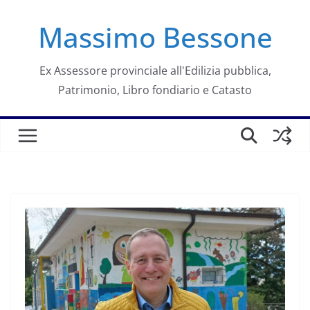
Salta
Massimo Bessone
al
contenuto
Ex Assessore provinciale all'Edilizia pubblica,
Patrimonio, Libro fondiario e Catasto