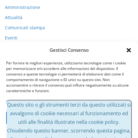
Amministrazione
Attualità
Comunicati stampa
Eventi
I miei racconti
Gestisci Consenso
Politica
Per fornire le migliori esperienze, utilizziamo tecnologie come i cookie
Uncategorized
per memorizzare e/o accedere alle informazioni del dispositivo. Il
consenso a queste tecnologie ci permetterà di elaborare dati come il
comportamento di navigazione o ID unici su questo sito. Non
acconsentire o ritirare il consenso può influire negativamente su alcune
Archivi
caratteristiche e funzioni.
Gestisci servizi
A
Questo sito o gli strumenti terzi da questo utilizzati si
r
avvalgono di cookie necessari al funzionamento ed
Accetta
c
utili alle finalità illustrate nella cookie policy.
h
Chiudendo questo banner, scorrendo questa pagina,
Nega
i