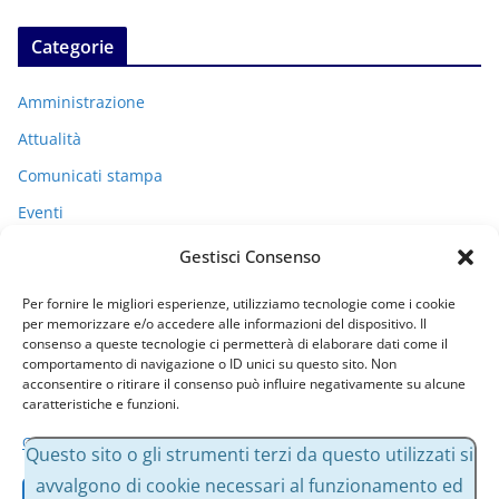
Categorie
Amministrazione
Attualità
Comunicati stampa
Eventi
I miei racconti
Gestisci Consenso
Politica
Per fornire le migliori esperienze, utilizziamo tecnologie come i cookie
Uncategorized
per memorizzare e/o accedere alle informazioni del dispositivo. Il
consenso a queste tecnologie ci permetterà di elaborare dati come il
comportamento di navigazione o ID unici su questo sito. Non
acconsentire o ritirare il consenso può influire negativamente su alcune
Archivi
caratteristiche e funzioni.
Gestisci servizi
A
Questo sito o gli strumenti terzi da questo utilizzati si
r
avvalgono di cookie necessari al funzionamento ed