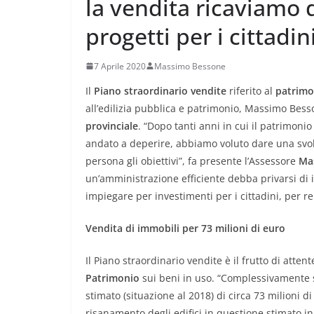
la vendita ricaviamo 
progetti per i cittadin
7 Aprile 2020
Massimo Bessone
Il
Piano straordinario vendite
riferito al
patrimo
all’edilizia pubblica e patrimonio, Massimo Besso
provinciale
. “Dopo tanti anni in cui il patrimoni
andato a deperire, abbiamo voluto dare una svo
persona gli obiettivi”, fa presente l’Assessore
Ma
un’amministrazione efficiente debba privarsi di
impiegare per investimenti per i cittadini, per ren
Vendita di immobili per 73 milioni di euro
Il Piano straordinario vendite è il frutto di atten
Patrimonio
sui beni in uso. “Complessivamente s
stimato (situazione al 2018) di circa 73 milioni d
risanamento degli edifici in questione stimato in 