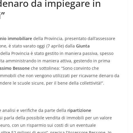
denaro da impiegare in
i”
nio immobiliare
della Provincia, presentato dall’assessore
ne, è stato varato oggi (7 aprile) dalla
Giunta
o della Provincia è stato gestito in maniera passiva, spesso
lta amministrando in maniera attiva, gestendo in prima
ssimo Bessone
che sottolinea: “Sono convinto che
 immobili che non vengono utilizzati per ricavarne denaro da
dere le scuole sicure, per il bene della collettività!”.
te analisi e verifiche da parte della
ripartizione
i parla della possibile vendita di immobili per un valore
i euro, con un risparmio sui costi di un eventuale
oltre 52 milioni di euro”, precisa l’Assessore Bessone. In