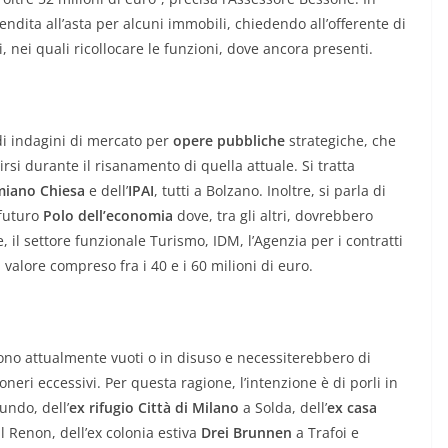
vendita all’asta per alcuni immobili, chiedendo all’offerente di
, nei quali ricollocare le funzioni, dove ancora presenti.
 di indagini di mercato per
opere pubbliche
strategiche, che
rsi durante il risanamento di quella attuale. Si tratta
miano Chiesa
e dell’
IPAI
, tutti a Bolzano. Inoltre, si parla di
 futuro
Polo dell’economia
dove, tra gli altri, dovrebbero
e, il settore funzionale Turismo, IDM, l’Agenzia per i contratti
 valore compreso fra i 40 e i 60 milioni di euro.
 sono attualmente vuoti o in disuso e necessiterebbero di
ri eccessivi. Per questa ragione, l’intenzione è di porli in
undo, dell’
ex rifugio Città di Milano
a Solda, dell’
ex casa
l Renon, dell’ex colonia estiva
Drei Brunnen
a Trafoi e