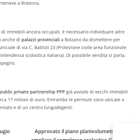
nteneve a Ridanna.
 di immobili ancora occupati, è necessario individuare altre
la anche di
palazzi provinciali
a Bolzano da dismettere per
ovinciale di via C. Battisti 23 (Protezione civile-area funzionale
intendenza scolastica italiana). Di possibile vendita si parla,
pegno.
public private partnership PPP
già avviate di vecchi immobili
 circa 17 milioni di euro. Entrambe le permute sono ubicate a
ntato e di un centro lungodegenti.
fugio
Approvato il piano planivolumetrico per
ampliare il complesso scolastico Gandhi a