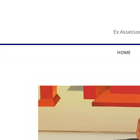
Salta
al
contenuto
Ex Assessor
HOME