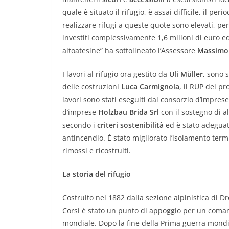
quale è situato il rifugio, è assai difficile, il per
realizzare rifugi a queste quote sono elevati, per
investiti complessivamente 1,6 milioni di euro ed
altoatesine” ha sottolineato l’Assessore
Massimo
I lavori al rifugio ora gestito da
Uli Müller
, sono s
delle costruzioni
Luca Carmignola
, il RUP del p
lavori sono stati eseguiti dal consorzio d’impres
d’imprese
Holzbau Brida Srl
con il sostegno di a
secondo i
criteri sostenibilità
ed è stato adeguato
antincendio. È stato migliorato l’isolamento termic
rimossi e ricostruiti.
La storia del rifugio
Costruito nel 1882 dalla sezione alpinistica di 
Corsi è stato un punto di appoggio per un coma
mondiale. Dopo la fine della Prima guerra mondi