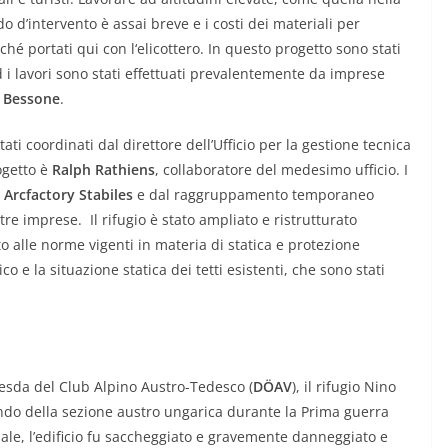
iodo d’intervento è assai breve e i costi dei materiali per
ché portati qui con l‘elicottero. In questo progetto sono stati
 i lavori sono stati effettuati prevalentemente da imprese
 Bessone
.
tati coordinati dal direttore dell’Ufficio per la gestione tecnica
rogetto è
Ralph Rathiens
, collaboratore del medesimo ufficio. I
e
Arcfactory Stabiles
e dal raggruppamento temporaneo
ltre imprese. Il rifugio è stato ampliato e ristrutturato
 alle norme vigenti in materia di statica e protezione
o e la situazione statica dei tetti esistenti, che sono stati
Dresda del Club Alpino Austro-Tedesco (
DÖAV
), il rifugio Nino
ndo della sezione austro ungarica durante la Prima guerra
ale, l’edificio fu saccheggiato e gravemente danneggiato e