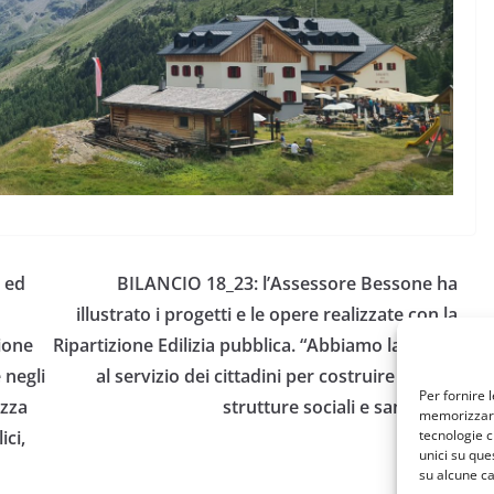
e ed
BILANCIO 18_23: l’Assessore Bessone ha
illustrato i progetti e le opere realizzate con la
ione
Ripartizione Edilizia pubblica. “Abbiamo lavorato
 negli
al servizio dei cittadini per costruire scuole,
Per fornire 
ezza
strutture sociali e sanitarie”.
memorizzare 
ici,
tecnologie c
unici su que
su alcune ca