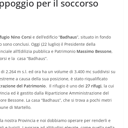
ppoggio per il soccorso
fugio Nino Corsi
e dell’edificio “
Badhaus
”, situato in fondo
o
sono conclusi. Oggi (22 luglio) il Presidente della
inciale all’Edilizia pubblica e Patrimonio
Massimo Bessone
,
orsi e la casa “Badhaus”.
ne di 2.264 m s.l. ed ora ha un volume di 3.400 mc suddivisi su
estreme a causa della sua posizione, è stato riqualificato
trazione del Patrimonio
. Il rifugio è uno dei
27 rifugi
, la cui
vincia ed è gestito dalla Ripartizione Amministrazione del
sore Bessone. La casa “Badhaus”, che si trova a pochi metri
mune di Martello.
la nostra Provincia e noi dobbiamo operare per renderli e
ali e turisti. Lavorare ad altitudini elevate, come quella nella