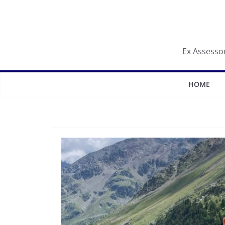
Salta
al
contenuto
Ex Assessor
HOME