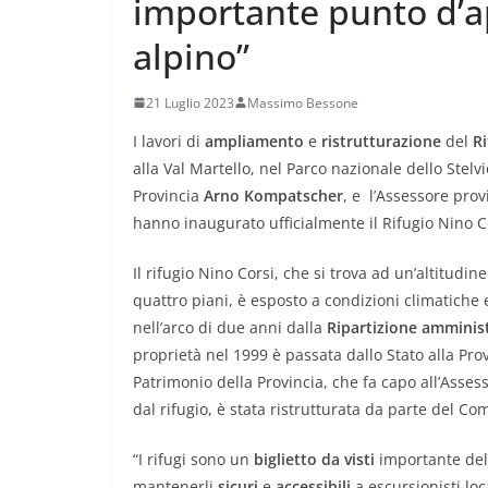
importante punto d’a
alpino”
21 Luglio 2023
Massimo Bessone
I lavori di
ampliamento
e
ristrutturazione
del
Ri
alla Val Martello, nel Parco nazionale dello Stelvi
Provincia
Arno Kompatscher
, e l’Assessore prov
hanno inaugurato ufficialmente il Rifugio Nino C
Il rifugio Nino Corsi, che si trova ad un’altitudi
quattro piani, è esposto a condizioni climatiche 
nell’arco di due anni dalla
Ripartizione amminis
proprietà nel 1999 è passata dallo Stato alla Pro
Patrimonio della Provincia, che fa capo all’Asses
dal rifugio, è stata ristrutturata da parte del Co
“I rifugi sono un
biglietto da visti
importante del
mantenerli
sicuri
e
accessibili
a escursionisti loc