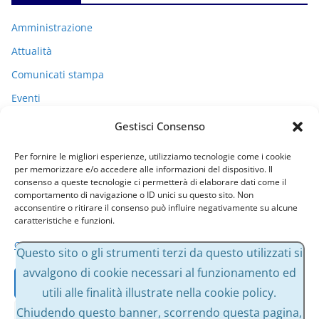
Amministrazione
Attualità
Comunicati stampa
Eventi
I miei racconti
Gestisci Consenso
Politica
Per fornire le migliori esperienze, utilizziamo tecnologie come i cookie
Uncategorized
per memorizzare e/o accedere alle informazioni del dispositivo. Il
consenso a queste tecnologie ci permetterà di elaborare dati come il
comportamento di navigazione o ID unici su questo sito. Non
acconsentire o ritirare il consenso può influire negativamente su alcune
Archivi
caratteristiche e funzioni.
Gestisci servizi
A
Questo sito o gli strumenti terzi da questo utilizzati si
r
avvalgono di cookie necessari al funzionamento ed
Accetta
c
utili alle finalità illustrate nella cookie policy.
h
Chiudendo questo banner, scorrendo questa pagina,
Nega
i