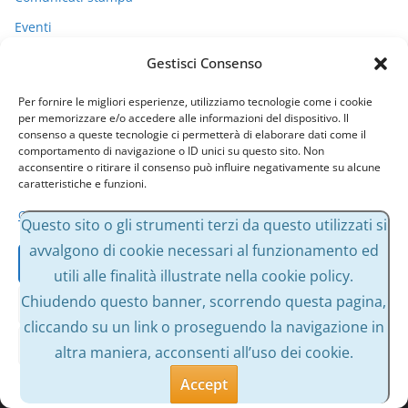
Eventi
I miei racconti
Gestisci Consenso
Politica
Per fornire le migliori esperienze, utilizziamo tecnologie come i cookie
Uncategorized
per memorizzare e/o accedere alle informazioni del dispositivo. Il
consenso a queste tecnologie ci permetterà di elaborare dati come il
comportamento di navigazione o ID unici su questo sito. Non
acconsentire o ritirare il consenso può influire negativamente su alcune
Archivi
caratteristiche e funzioni.
Gestisci servizi
A
Questo sito o gli strumenti terzi da questo utilizzati si
r
avvalgono di cookie necessari al funzionamento ed
Accetta
c
utili alle finalità illustrate nella cookie policy.
h
Chiudendo questo banner, scorrendo questa pagina,
Nega
i
cliccando su un link o proseguendo la navigazione in
v
Visualizza le preferenze
altra maniera, acconsenti all’uso dei cookie.
Copyright © 2026
Massimo Bessone
. Tutti i diritti riservati.
i
Tema:
ColorMag
di ThemeGrill. Powered by
WordPress
.
Accept
Cookie Policy