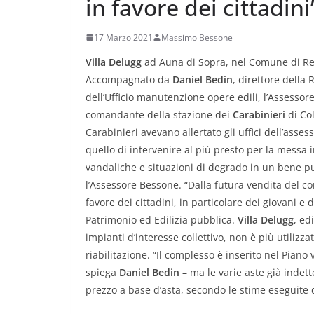
in favore dei cittadini
17 Marzo 2021
Massimo Bessone
Villa Delugg
ad Auna di Sopra, nel Comune di Ren
Accompagnato da
Daniel Bedin
, direttore della
dell’Ufficio manutenzione opere edili, l’Assessor
comandante della stazione dei
Carabinieri
di Co
Carabinieri avevano allertato gli uffici dell’ass
quello di intervenire al più presto per la messa 
vandaliche e situazioni di degrado in un bene p
l’Assessore Bessone. “Dalla futura vendita del 
favore dei cittadini, in particolare dei giovani e
Patrimonio ed Edilizia pubblica.
Villa Delugg
, ed
impianti d’interesse collettivo, non è più utiliz
riabilitazione. “Il complesso è inserito nel Piano
spiega
Daniel Bedin
– ma le varie aste già indet
prezzo a base d’asta, secondo le stime eseguite da