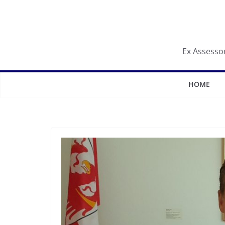
Salta
al
contenuto
Ex Assessor
HOME