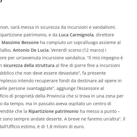
”
on, sarà messa in sicurezza da incursioni e vandalismi.
 Ripartizione patrimonio, e da
Luca Carmignola
, direttore
e
Massimo Bessone
ha compiuto un sopralluogo assieme al
llalbo,
Antonio De Lucia
. Venerdì scorso (12 marzo) i
essore per un’avvenuta incursione vandalica. “Il mio impegno è
in
sicurezza della struttura
al fine di porre fine a incursioni
ubblico che non deve essere devastato”, fa presente
complesso intendo recuperare fondi da destinare ad opere in
 delle persone svantaggiate”, aggiunge l’Assessore al
ificio di proprietà della Provincia che si trova in una zona per
zato da tempo, ma in passato aveva ospitato un centro di
 vendite che la
Ripartizione patrimonio
ha messo a punto –
te sono sempre andate deserte. A breve ne faremo un’altra”. Il
ll’Ufficio estimo, è di 1,8 milioni di euro.