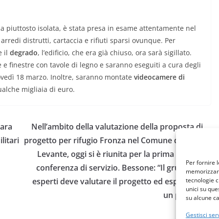
ona piuttosto isolata, è stata presa in esame attentamente nel
arredi distrutti, cartaccia e rifiuti sparsi ovunque. Per
e il
degrado
, l’edificio, che era già chiuso, ora sarà sigillato.
e e finestre con tavole di legno e saranno eseguiti a cura degli
vedì 18 marzo. Inoltre, saranno montate
videocamere di
alche migliaia di euro.
vara
Nell’ambito della valutazione della proposta di
litari
progetto per rifugio Fronza nel Comune di Nova
Levante, oggi si è riunita per la prima volta la
Per fornire 
conferenza di servizio. Bessone: “Il gruppo di
memorizzare 
esperti deve valutare il progetto ed esprimere
tecnologie c
unici su que
un parere”
su alcune ca
Gestisci serv