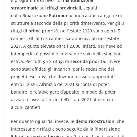
Il programma di lavori di
manutenzione
straordinaria
sui
rifugi provinciali
, seguiti
dalla
Ripartizione Patrimonio
, indica due categorie di
strutture a seconda della priorità d’intervento. Per gli 8
rifugi di
prima priorità
, nell’estate 2020 sono aperti 5
cantieri. Gli altri 3 cantieri saranno avviati nell’estate
2021. A quote elevate oltre i 2.000, infatti, per neve ed
intemperie, è possibile intervenire solo nella stagione
estiva. Per tutti gli 8 rifugi di
seconda priorità
, invece,
sono stati affidati gli incarichi per la redazione dei
progetti esecutivi, che dovranno essere approntati
entro il 2020. All’inizio del 2021 si conta di poter
bandire le relative gare d’appalto in modo da poter
avviare i lavori all’inizio dell’estate 2021 almeno in
alcuni cantieri.
Per quanto riguarda, invece, le
demo-ricostruzioni
che
interessano 4 rifugi e sono seguite dalla
Ripartizione
Edilizia e servizio tecnico
, per 2 rifugi i lavori sono stati