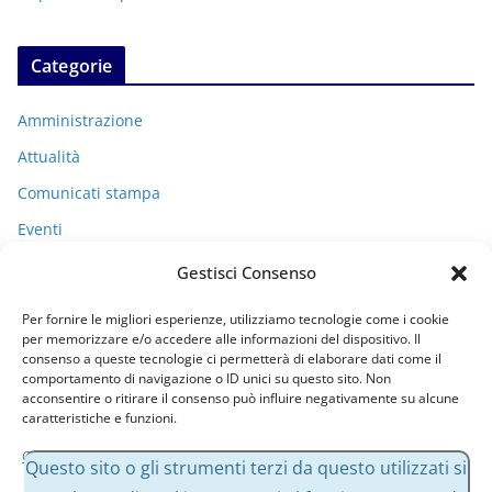
Categorie
Amministrazione
Attualità
Comunicati stampa
Eventi
I miei racconti
Gestisci Consenso
Politica
Per fornire le migliori esperienze, utilizziamo tecnologie come i cookie
Uncategorized
per memorizzare e/o accedere alle informazioni del dispositivo. Il
consenso a queste tecnologie ci permetterà di elaborare dati come il
comportamento di navigazione o ID unici su questo sito. Non
acconsentire o ritirare il consenso può influire negativamente su alcune
Archivi
caratteristiche e funzioni.
Gestisci servizi
A
Questo sito o gli strumenti terzi da questo utilizzati si
r