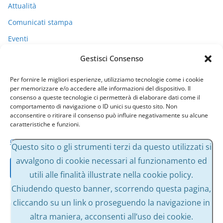
Attualità
Comunicati stampa
Eventi
I miei racconti
Gestisci Consenso
Politica
Per fornire le migliori esperienze, utilizziamo tecnologie come i cookie
Uncategorized
per memorizzare e/o accedere alle informazioni del dispositivo. Il
consenso a queste tecnologie ci permetterà di elaborare dati come il
comportamento di navigazione o ID unici su questo sito. Non
acconsentire o ritirare il consenso può influire negativamente su alcune
Archivi
caratteristiche e funzioni.
Gestisci servizi
A
Questo sito o gli strumenti terzi da questo utilizzati si
r
avvalgono di cookie necessari al funzionamento ed
Accetta
c
utili alle finalità illustrate nella cookie policy.
h
Chiudendo questo banner, scorrendo questa pagina,
Nega
i
cliccando su un link o proseguendo la navigazione in
v
Visualizza le preferenze
altra maniera, acconsenti all’uso dei cookie.
Copyright © 2026
Massimo Bessone
. Tutti i diritti riservati.
i