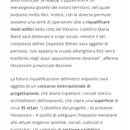
addirittura per la
ricerca
. L’Ippodromo è un
meraviglioso gioiello del nostro territorio, del quale
andiamo molto fieri. Inoltre, con le diverse permute
avviamo una serie di operazioni atte a
riqualificare
molti edifici
della città del Passirio. L’edificio Maria
Ward sarà destinato a scopi sociali, mentre il del
complesso dell’ex Ospedale Böhler sarà oggetto di
permuta, non appena la scuola alberghiera Ritz verrà
trasferita negli spazi appositamente destinati”, afferma
l’Assessore provinciale Bessone.
La futura riqualificazione dell’intero impianto sarà
oggetto di un
concorso internazionale di
progettazione
, che dovrà rispettare i vincoli storico-
architettonici dell’impianto, che copre una
superficie
di
circa
35 ettari
. “L’obiettivo del progetto – fa presente
l’Assessore – è quello di adeguare l’impianto meranese
alle attuali esigenze sportive, sociali, culturali e
turistiche”. Un comitato di
gestione paritetico
,