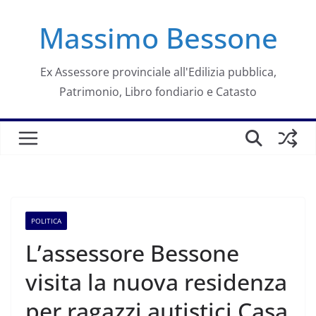
Salta
Massimo Bessone
al
contenuto
Ex Assessore provinciale all'Edilizia pubblica,
Patrimonio, Libro fondiario e Catasto
POLITICA
L’assessore Bessone
visita la nuova residenza
per ragazzi autistici Casa