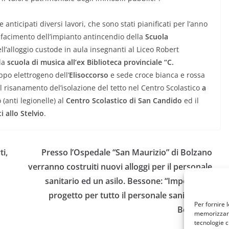
anticipati diversi lavori, che sono stati pianificati per l’anno
 rifacimento dell’impianto antincendio della
Scuola
ll’alloggio custode in aula insegnanti al Liceo Robert
lla
scuola di musica all’ex Biblioteca provinciale “C.
ppo elettrogeno dell’
Elisoccorso
e sede croce bianca e rossa
l risanamento del’isolazione del tetto nel Centro Scolastico
a
 (anti legionelle) al
Centro Scolastico di San Candido
ed il
i allo Stelvio
.
ti,
Presso l’Ospedale “San Maurizio” di Bolzano
verranno costruiti nuovi alloggi per il personale
sanitario ed un asilo. Bessone: “Importante
progetto per tutto il personale sanitario di
Per fornire 
Bolzano”
memorizzare 
tecnologie c