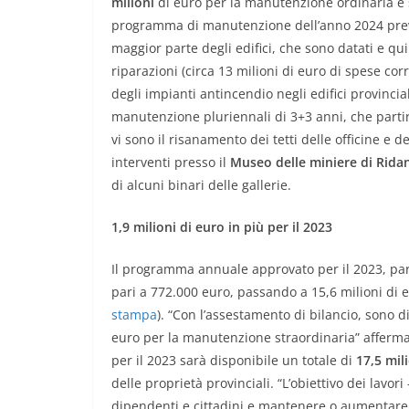
milioni
di euro per la manutenzione ordinaria e s
programma di manutenzione dell’anno 2024 preve
maggior parte degli edifici, che sono datati e q
riparazioni (circa 13 milioni di euro di spese corr
degli impianti antincendio negli edifici provincia
manutenzione pluriennali di 3+3 anni, che partir
vi sono il risanamento dei tetti delle officine e de
interventi presso il
Museo delle miniere di Rida
di alcuni binari delle gallerie.
1,9 milioni di euro in più per il 2023
Il programma annuale approvato per il 2023, pari
pari a 772.000 euro, passando a 15,6 milioni di 
stampa
). “Con l’assestamento di bilancio, sono di
euro per la manutenzione straordinaria” afferma
per il 2023 sarà disponibile un totale di
17,5 mil
delle proprietà provinciali. “L’obiettivo dei lavor
dipendenti e cittadini e mantenere o aumentare i