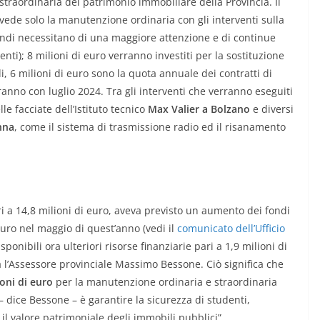
traordinaria del patrimonio immobiliare della Provincia. Il
de solo la manutenzione ordinaria con gli interventi sulla
uindi necessitano di una maggiore attenzione e di continue
enti); 8 milioni di euro verranno investiti per la sostituzione
li, 6 milioni di euro sono la quota annuale dei contratti di
anno con luglio 2024. Tra gli interventi che verranno eseguiti
lle facciate dell’Istituto tecnico
Max Valier a Bolzano
e diversi
nna
, come il sistema di trasmissione radio ed il risanamento
 a 14,8 milioni di euro, aveva previsto un aumento dei fondi
euro nel maggio di quest’anno (vedi il
comunicato dell’Ufficio
sponibili ora ulteriori risorse finanziarie pari a 1,9 milioni di
 l’Assessore provinciale Massimo Bessone. Ciò significa che
ioni di euro
per la manutenzione ordinaria e straordinaria
i – dice Bessone – è garantire la sicurezza di studenti,
l valore patrimoniale degli immobili pubblici”.