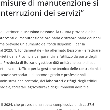
e misure di manutenzione si
nterruzioni dei servizi”
e al Patrimonio,
Massimo Bessone
, la Giunta provinciale ha
nterventi di manutenzione ordinaria e straordinaria dei
beni
mma prevede un aumento dei fondi disponibili per la
 al 2023. “È fondamentale – ha affermato Bessone – effettuare
ietà della Provincia per garantirne l’utilizzo da parte degli
 La
Provincia di Bolzano gestisce
602 unità
che sono di sua
petenza dell’
Ufficio per la gestione tecnica delle costruzioni
. I
i
scuole
secondarie di secondo grado e
professionali
,
amministrazione centrale, dei
laboratori
e
rifugi
, degli edifici
radale, forestali, agricoltura) e degli immobili adibiti a
 il
2024
, che prevede una spesa complessiva di circa
37,6