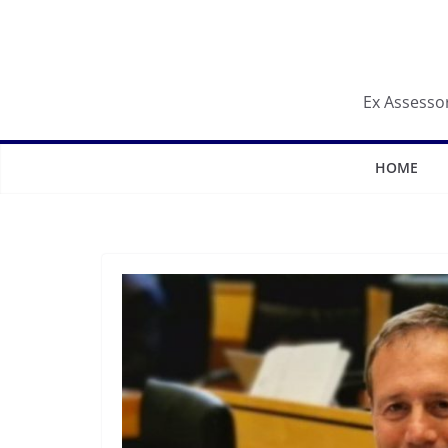
Salta
al
contenuto
Ex Assessor
HOME