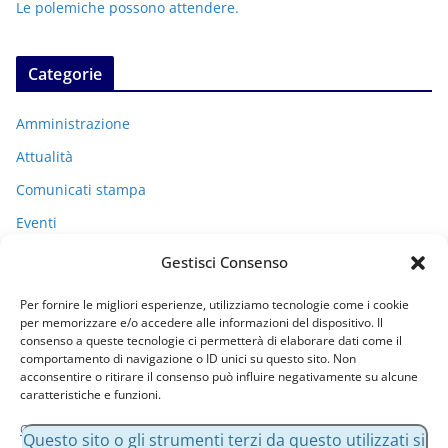
Le polemiche possono attendere.
Categorie
Amministrazione
Attualità
Comunicati stampa
Eventi
I miei racconti
Gestisci Consenso
Politica
Per fornire le migliori esperienze, utilizziamo tecnologie come i cookie
Uncategorized
per memorizzare e/o accedere alle informazioni del dispositivo. Il
consenso a queste tecnologie ci permetterà di elaborare dati come il
comportamento di navigazione o ID unici su questo sito. Non
acconsentire o ritirare il consenso può influire negativamente su alcune
Archivi
caratteristiche e funzioni.
Gestisci servizi
A
Questo sito o gli strumenti terzi da questo utilizzati si