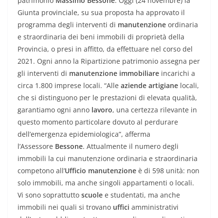
patrimonio
Massimo Bessone
. Oggi (24 novembre) la
Giunta provinciale, su sua proposta ha approvato il
programma degli interventi di
manutenzione
ordinaria
e straordinaria dei beni immobili di proprietà della
Provincia, o presi in affitto, da effettuare nel corso del
2021. Ogni anno la Ripartizione patrimonio assegna per
gli interventi di
manutenzione immobiliare
incarichi a
circa 1.800 imprese locali. “Alle
aziende artigiane
locali,
che si distinguono per le prestazioni di elevata qualità,
garantiamo ogni anno
lavoro
, una certezza rilevante in
questo momento particolare dovuto al perdurare
dell’emergenza epidemiologica”, afferma
l’Assessore
Bessone
. Attualmente il numero degli
immobili la cui manutenzione ordinaria e straordinaria
competono all’
Ufficio manutenzione
è di 598 unità: non
solo immobili, ma anche singoli appartamenti o locali.
Vi sono soprattutto
scuole
e studentati, ma anche
immobili nei quali si trovano
uffici
amministrativi