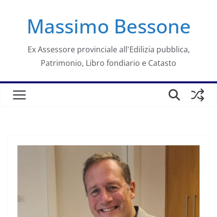
Salta
Massimo Bessone
al
contenuto
Ex Assessore provinciale all'Edilizia pubblica,
Patrimonio, Libro fondiario e Catasto