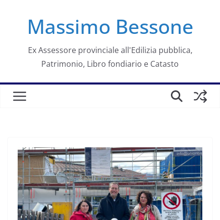
Salta
Massimo Bessone
al
contenuto
Ex Assessore provinciale all'Edilizia pubblica,
Patrimonio, Libro fondiario e Catasto