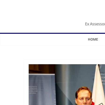
Salta
al
contenuto
Ex Assessor
HOME