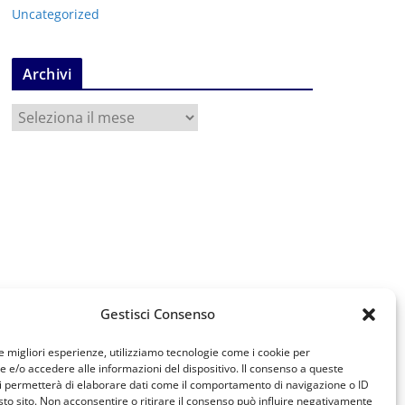
Uncategorized
Archivi
A
r
c
h
i
v
i
Gestisci Consenso
le migliori esperienze, utilizziamo tecnologie come i cookie per
e/o accedere alle informazioni del dispositivo. Il consenso a queste
i permetterà di elaborare dati come il comportamento di navigazione o ID
sto sito. Non acconsentire o ritirare il consenso può influire negativamente