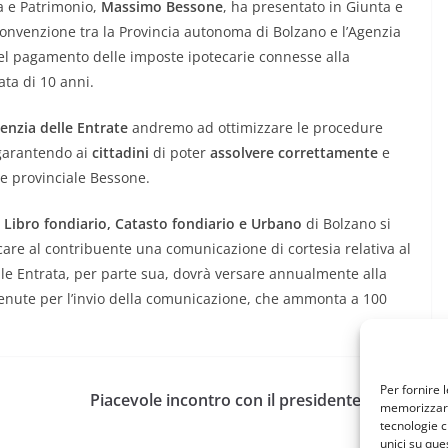
ca e Patrimonio,
Massimo Bessone
, ha presentato in Giunta e
 convenzione tra la Provincia autonoma di Bolzano e l’Agenzia
 nel pagamento delle imposte ipotecarie connesse alla
rata di 10 anni.
enzia delle Entrate
andremo ad ottimizzare le procedure
 garantendo ai
cittadini
di poter
assolvere correttamente
e
re provinciale Bessone.
 Libro fondiario, Catasto fondiario e Urbano
di Bolzano si
care al contribuente una comunicazione di cortesia relativa al
le Entrata, per parte sua, dovrà versare annualmente alla
tenute per l’invio della comunicazione, che ammonta a 100
Per fornire 
Piacevole incontro con il presidente del Cai
memorizzare 
Zanella
tecnologie c
unici su que