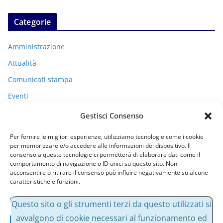
Categorie
Amministrazione
Attualità
Comunicati stampa
Eventi
I miei racconti
Gestisci Consenso
Politica
Per fornire le migliori esperienze, utilizziamo tecnologie come i cookie
Uncategorized
per memorizzare e/o accedere alle informazioni del dispositivo. Il
consenso a queste tecnologie ci permetterà di elaborare dati come il
comportamento di navigazione o ID unici su questo sito. Non
acconsentire o ritirare il consenso può influire negativamente su alcune
Archivi
caratteristiche e funzioni.
Gestisci servizi
A
Questo sito o gli strumenti terzi da questo utilizzati si
r
avvalgono di cookie necessari al funzionamento ed