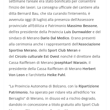
settimane l’areale era stato bonificato per consentire
l’inizio dei lavori. La consegna ufficiale del cantiere alla
ditta Bernard Bau, che sta curando l’intervento, è
avvenuta oggi (8 luglio) alla presenza dell’Assessore
provinciale all’Edilizia e Patrimonio
Massimo Bessone
,
dell’ex presidente della Provincia
Luis Durnwalder
e
del
sindaco di Merano
Dario Dal Medico
.
Erano presenti
alla cerimonia anche i rappresentanti dell’
Associazione
Sportiva Merano
, dello
Sport Club Meran
e
del
Circolo culturale Est Ovest
nonché il direttore della
Cassa Raiffeisen di Merano
Josephkarl Warasin
, il
presidente della Cassa Raiffeisen di Merano
Herbert
Von Leon
e l’architetta
Heike Pahl
.
“La Provincia Autonoma di Bolzano, con la
Ripartizione
Patrimonio
, ha operato per ridare vita all’edificio “ex
Bersaglio” di Merano, in disuso ed a rischio degrado,
dandolo in concessione a titolo gratuito allo Sport Club