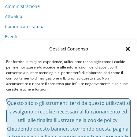
Amministrazione
Attualità
Comunicati stampa
Eventi
I miei racconti
Gestisci Consenso
Politica
Per fornire le migliori esperienze, utilizziamo tecnologie come i cookie
Uncategorized
per memorizzare e/o accedere alle informazioni del dispositivo. Il
consenso a queste tecnologie ci permetterà di elaborare dati come il
comportamento di navigazione o ID unici su questo sito. Non
acconsentire o ritirare il consenso può influire negativamente su alcune
Archivi
caratteristiche e funzioni.
Gestisci servizi
A
Questo sito o gli strumenti terzi da questo utilizzati si
r
avvalgono di cookie necessari al funzionamento ed
Accetta
c
utili alle finalità illustrate nella cookie policy.
h
Chiudendo questo banner, scorrendo questa pagina,
Nega
i