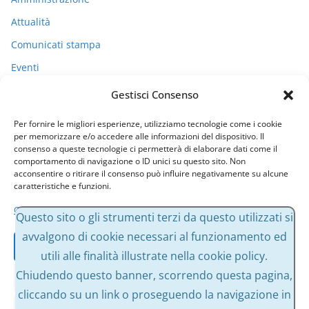
Attualità
Comunicati stampa
Eventi
I miei racconti
Gestisci Consenso
Politica
Per fornire le migliori esperienze, utilizziamo tecnologie come i cookie
Uncategorized
per memorizzare e/o accedere alle informazioni del dispositivo. Il
consenso a queste tecnologie ci permetterà di elaborare dati come il
comportamento di navigazione o ID unici su questo sito. Non
acconsentire o ritirare il consenso può influire negativamente su alcune
Archivi
caratteristiche e funzioni.
Gestisci servizi
A
Questo sito o gli strumenti terzi da questo utilizzati si
r
avvalgono di cookie necessari al funzionamento ed
Accetta
c
utili alle finalità illustrate nella cookie policy.
h
Chiudendo questo banner, scorrendo questa pagina,
Nega
i
cliccando su un link o proseguendo la navigazione in
v
Visualizza le preferenze