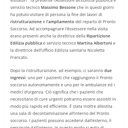
visitatori ” fa presente l’Assessore all’Edilizia pubblica e
servizio tecnico
Massimo Bessone
che in questi giorni
ha potuto visitare di persona la fine dei lavori di
ristrutturazione
e
l’ampliamento
del reparto di Pronto
Soccorso. Ad accompagnare l’Assessore nella visita
erano presenti anche la direttrice della
Ripartizione
Edilizia pubblica
e servizio tecnico
Martina Albertoni
e
la direttrice dell’Ufficio Edilizia sanitaria Nicoletta
Francato.
Dopo la ristrutturazione, ad esempio, ci saranno
due
ingressi
: uno per i pazienti che raggiungono il Pronto
soccorso autonomamente e uno per le ambulanze ed i
medici d’urgenza. Ciò significa che i pazienti che
necessitano di cure urgenti potranno essere assistiti in
modo più rapido ed efficiente. È stata inoltre allestita
una sala di decontaminazione all’interno del Pronto
soccorso. I pazienti possono accedervi dall’esterno, il
personale dall’interno. In questo modo si evita di