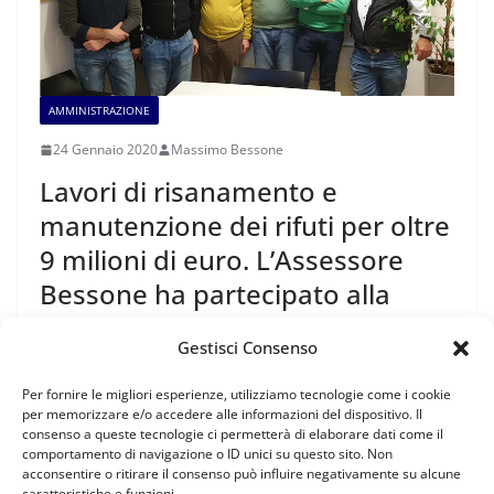
AMMINISTRAZIONE
24 Gennaio 2020
Massimo Bessone
Lavori di risanamento e
manutenzione dei rifuti per oltre
9 milioni di euro. L’Assessore
Bessone ha partecipato alla
riunione della commissione
Gestisci Consenso
paritetica provinciale con CAI e
AVS.
Per fornire le migliori esperienze, utilizziamo tecnologie come i cookie
per memorizzare e/o accedere alle informazioni del dispositivo. Il
consenso a queste tecnologie ci permetterà di elaborare dati come il
L’Assessore Massimo Bessone, competente per la
comportamento di navigazione o ID unici su questo sito. Non
riqualificazione di 26 rifugi che sono passati dalla Stato
acconsentire o ritirare il consenso può influire negativamente su alcune
caratteristiche e funzioni.