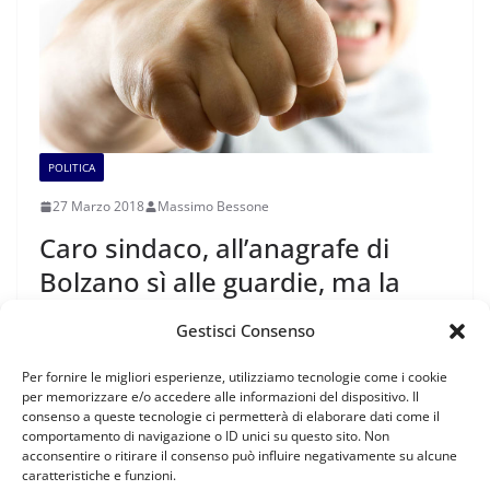
POLITICA
27 Marzo 2018
Massimo Bessone
Caro sindaco, all’anagrafe di
Bolzano sì alle guardie, ma la
situazione è già degenerata
Gestisci Consenso
Sindaco ed assessore propongono una guardia giurata
Per fornire le migliori esperienze, utilizziamo tecnologie come i cookie
all’anagrafe di Bolzano, ove quotidianamente, difficoltà
per memorizzare e/o accedere alle informazioni del dispositivo. Il
linguistiche e pretese, non sempre possibili da
consenso a queste tecnologie ci permetterà di elaborare dati come il
comportamento di navigazione o ID unici su questo sito. Non
acconsentire o ritirare il consenso può influire negativamente su alcune
Leggi tutto
caratteristiche e funzioni.