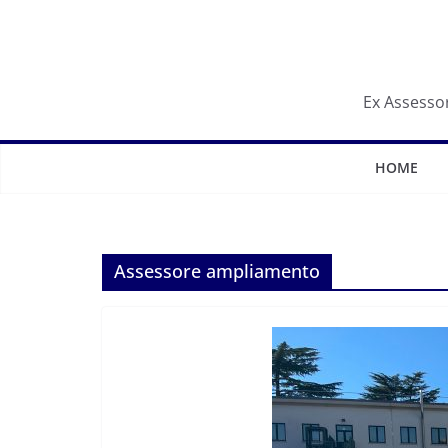
Salta
al
contenuto
Ex Assessor
HOME
Assessore ampliamento