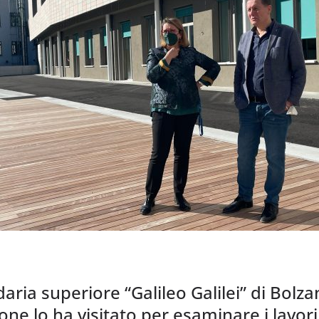
daria superiore “Galileo Galilei” di Bolz
one lo ha visitato per esaminare i lavor