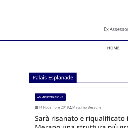
Salta
al
contenuto
Ex Assessor
HOME
Palais Esplanade
AMMINISTRAZIONE
14 Novembre 2019
Massimo Bessone
Sarà risanato e riqualificato
Merano una struttura più gr