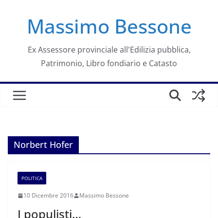
Salta
Massimo Bessone
al
contenuto
Ex Assessore provinciale all'Edilizia pubblica,
Patrimonio, Libro fondiario e Catasto
Norbert Hofer
POLITICA
10 Dicembre 2016
Massimo Bessone
I populisti…