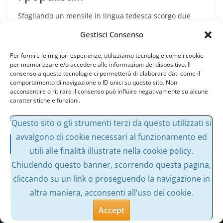
Sfogliando un mensile in lingua tedesca scorgo due
pagine dedicate al populismo nelle quali vengono citati
Gestisci Consenso
tre esempi di populisti:
Per fornire le migliori esperienze, utilizziamo tecnologie come i cookie
per memorizzare e/o accedere alle informazioni del dispositivo. Il
Leggi tutto
consenso a queste tecnologie ci permetterà di elaborare dati come il
comportamento di navigazione o ID unici su questo sito. Non
acconsentire o ritirare il consenso può influire negativamente su alcune
caratteristiche e funzioni.
Gestisci servizi
Questo sito o gli strumenti terzi da questo utilizzati si
avvalgono di cookie necessari al funzionamento ed
Accetta
utili alle finalità illustrate nella cookie policy.
Chiudendo questo banner, scorrendo questa pagina,
Nega
cliccando su un link o proseguendo la navigazione in
Visualizza le preferenze
altra maniera, acconsenti all’uso dei cookie.
Copyright © 2026
Massimo Bessone
. Tutti i diritti riservati.
Tema:
ColorMag
di ThemeGrill. Powered by
WordPress
.
Accept
Cookie Policy