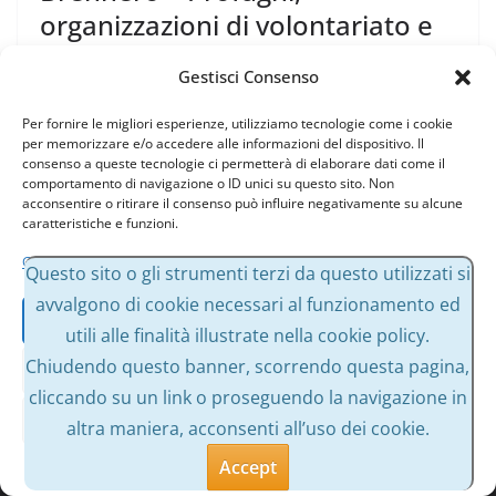
organizzazioni di volontariato e
organizzazioni malavitose.
Gestisci Consenso
Grazie ad un’operazione internazionale di Polizia sul
Per fornire le migliori esperienze, utilizziamo tecnologie come i cookie
traffico di clandestini è stata sgominata una banda che
per memorizzare e/o accedere alle informazioni del dispositivo. Il
come base aveva il
consenso a queste tecnologie ci permetterà di elaborare dati come il
comportamento di navigazione o ID unici su questo sito. Non
acconsentire o ritirare il consenso può influire negativamente su alcune
Leggi tutto
caratteristiche e funzioni.
Gestisci servizi
Questo sito o gli strumenti terzi da questo utilizzati si
avvalgono di cookie necessari al funzionamento ed
Accetta
utili alle finalità illustrate nella cookie policy.
Chiudendo questo banner, scorrendo questa pagina,
Nega
cliccando su un link o proseguendo la navigazione in
Visualizza le preferenze
altra maniera, acconsenti all’uso dei cookie.
Copyright © 2026
Massimo Bessone
. Tutti i diritti riservati.
Tema:
ColorMag
di ThemeGrill. Powered by
WordPress
.
Accept
Cookie Policy