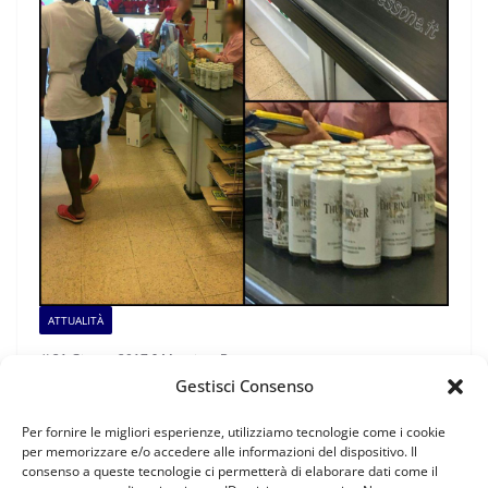
ATTUALITÀ
21 Giugno 2017
Massimo Bessone
Gestisci Consenso
Ad Ortisei, l’Italiano lavora, la
risorsa feteggia!
Per fornire le migliori esperienze, utilizziamo tecnologie come i cookie
per memorizzare e/o accedere alle informazioni del dispositivo. Il
consenso a queste tecnologie ci permetterà di elaborare dati come il
Oggi, mentre stavo lavorando, provato dal caldo estivo,