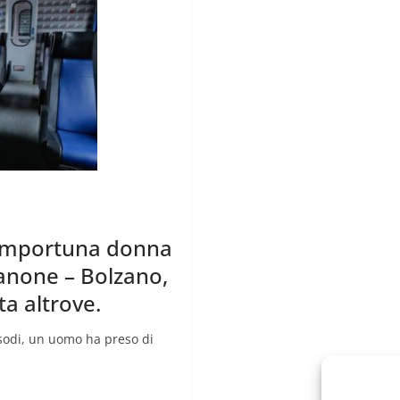
 importuna donna
sanone – Bolzano,
a altrove.
isodi, un uomo ha preso di