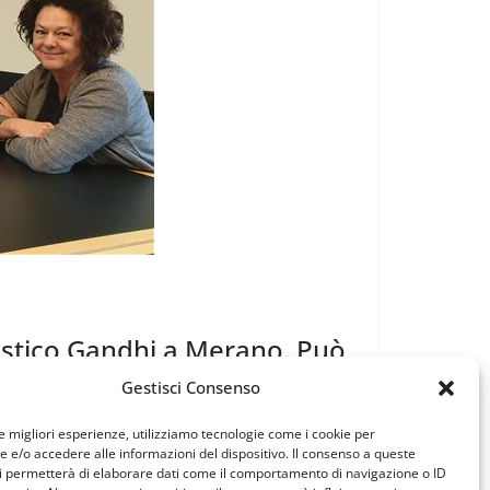
astico Gandhi a Merano. Può
iva e vantaggiosa”
Gestisci Consenso
Wolf 38 a Merano, sede di scuole superiori
le migliori esperienze, utilizziamo tecnologie come i cookie per
e/o accedere alle informazioni del dispositivo. Il consenso a queste
i permetterà di elaborare dati come il comportamento di navigazione o ID