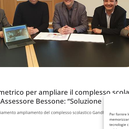
umetrico per ampliare il complesso scol
. Assessore Bessone: “Soluzione innovat
pliamento ampliamento del complesso scolastico Gandhi in via Karl 
Per fornire 
memorizzare 
tecnologie c